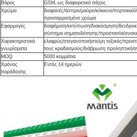
Βάρος
GSM, ως διαφορετικό πάχος
Χρώμα
διαφανές/άσπρο/μαύρο/κόκκινο/πορτοκαλί
προσαρμοσμένο χρώμα
Εφαρμογές
διαφήμιση/εκτύπωση/διακόσμηση/δενδροκ
σύστημα σηματοδότησης/προστασία/συσκ
Χαρακτηριστικά
ελαφρύς/στεγανοποιήστε/μη τοξικός/προσ
γνωρίσματα
τους κραδασμούς/διάβρωση προληπτική/
MOQ
5000 κομμάτια
Χρόνος
Εντός 14 ημερών
παράδοσης