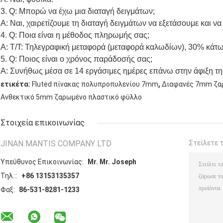
3. Q: Μπορώ να έχω μια διαταγή δειγμάτων;
Α: Ναι, χαιρετίζουμε τη διαταγή δειγμάτων να εξετάσουμε και να
4. Q: Ποια είναι η μέθοδος πληρωμής σας;
Α: T/T: Τηλεγραφική μεταφορά (μεταφορά καλωδίων), 30% κάτ
5. Q: Ποιος είναι ο χρόνος παράδοσής σας;
Α: Συνήθως μέσα σε 14 εργάσιμες ημέρες επάνω στην άφιξη 
,
ετικέτα:
Fluted πίνακας πολυπροπυλενίου 7mm
Διαφανές 7mm ζα
Ανθεκτικό 5mm ζαρωμένο πλαστικό φύλλο
Στοιχεία επικοινωνίας
JINAN MANTIS COMPANY LTD
Στείλετε 
Υπεύθυνος Επικοινωνίας:
Mr. Mr. Joseph
Τηλ.::
+86 13153135357
Φαξ:
86-531-8281-1233