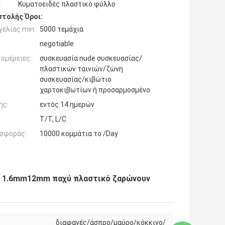
:
Κυματοειδές πλαστικό φύλλο
τολής Όροι:
ελίας min:
5000 τεμάχια
negotiable
ομέρειες:
συσκευασία nude συσκευασίας/
πλαστικών ταινιών/ζώνη
συσκευασίας/κιβώτιο
χαρτοκιβωτίων ή προσαρμοσμένο
ης:
εντός 14 ημερών
T/T, L/C
σφοράς:
10000 κομμάτια το /Day
υ 1.6mm12mm παχύ πλαστικό ζαρώνουν
διαφανές/άσπρο/μαύρο/κόκκινο/