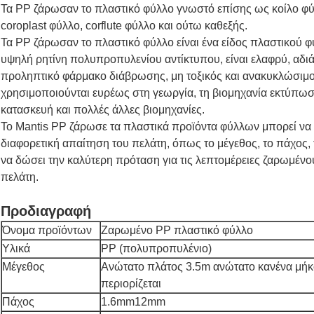
Τα PP ζάρωσαν το πλαστικό φύλλο γνωστό επίσης ως κοίλο φύ
coroplast φύλλο, corflute φύλλο και ούτω καθεξής.
Τα PP ζάρωσαν το πλαστικό φύλλο είναι ένα είδος πλαστικού 
υψηλή ρητίνη πολυπροπυλενίου αντίκτυπου, είναι ελαφρύ, αδ
προληπτικό φάρμακο διάβρωσης, μη τοξικός και ανακυκλώσιμο
χρησιμοποιούνται ευρέως στη γεωργία, τη βιομηχανία εκτύπωσ
κατασκευή και πολλές άλλες βιομηχανίες.
Το Mantis PP ζάρωσε τα πλαστικά προϊόντα φύλλων μπορεί να
διαφορετική απαίτηση του πελάτη, όπως το μέγεθος, το πάχος, 
να δώσει την καλύτερη πρόταση για τις λεπτομέρειες ζαρωμέν
πελάτη.
Προδιαγραφή
Όνομα προϊόντων
Ζαρωμένο PP πλαστικό φύλλο
Υλικά
PP (πολυπροπυλένιο)
Μέγεθος
Ανώτατο πλάτος 3.5m ανώτατο κανένα μή
περιορίζεται
Πάχος
1.6mm12mm