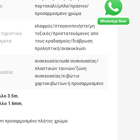
α:
πορτοκαλί/μπλε/πράσινο/
προσαρμοσμένο χρώμα
ελαφρύς/στεγανοποιήστε/μη
κτηριστικά
τοξικός/προστατευόμενος από
σματα:
τους κραδασμούς/διάβρωση
προληπτική/ανακυκλώσι
συσκευασία nude συσκευασίας/
πλαστικών ταινιών/ζώνη
υασία:
συσκευασίας/κιβώτιο
χαρτοκιβωτίων ή προσαρμοσμένο
λλο 3.5m
,
λλο 1.6mm
,
5m προσαρμοσμένο πλάτος χρώμα