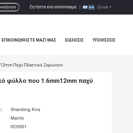
Ζητήστε ένα απόσπασμα
|
Greek
Αναζήτηση
ΕΠΙΚΟΙΝΩΝΉΣΤΕ ΜΑΖΊ ΜΑΣ
ΕΙΔΉΣΕΙΣ
ΥΠΟΘΈΣΕΙΣ
m12mm Παχύ Πλαστικό Ζαρώνουν
ικό φύλλο που 1.6mm12mm παχύ
ς:
Shandong, Κίνα
Mantis
ISO9001