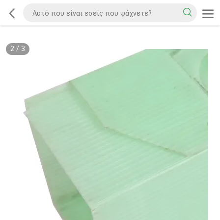
2
/
3