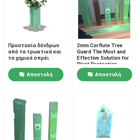
ζώα που ψάχνουν
δενδρυλλίων
τροφή, με
προσαρμόσιμα
Σχετικά με εμάς
μεγέθη και
προαιρετική
εκτύπωση
Επισκέψεις στο εργοστάσιο
λογότυπου
Προστασία δένδρων
2mm Corflute Tree
από τα τρωκτικά και
Guard The Most and
Έλεγχος ποιότητας
τα χημικά σπρέι
Effective Solution for
Plant Protection
Αποστολή
Αποστολή
Επικοινωνήστε μαζί μας
ερώτησης
ερώτησης
Ειδήσεις
Υποθέσεις
Κυματοειδές πλαστικό φύλλο