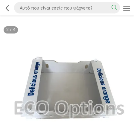
2
/
4