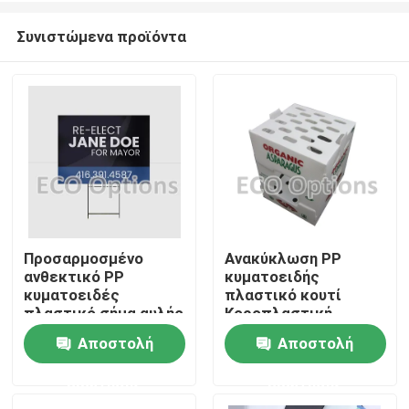
Συνιστώμενα προϊόντα
Προσαρμοσμένο
Ανακύκλωση PP
ανθεκτικό PP
κυματοειδής
Σπίτι
κυματοειδές
πλαστικό κουτί
πλαστικό σήμα αυλής
Κοροπλαστική
ανακυκλώσιμο
συσκευασία κουτί
Αποστολή
Αποστολή
Προϊόντα
οικολογικό φιλικό
εξατομικευμένο
αναδιπλούμενο ECO
ερώτησης
ερώτησης
Βίντεο