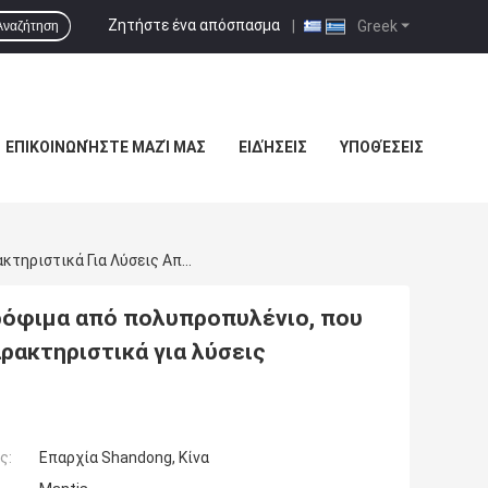
Ζητήστε ένα απόσπασμα
|
Greek
Αναζήτηση
ΕΠΙΚΟΙΝΩΝΉΣΤΕ ΜΑΖΊ ΜΑΣ
ΕΙΔΉΣΕΙΣ
ΥΠΟΘΈΣΕΙΣ
Κουτί Συσκευασίας Φρούτων Ασφαλές Για Τρόφιμα Από Πολυπροπυλένιο, Που Προσφέρει Αδιάβροχα Και Αντικραδασμικά Χαρακτηριστικά Για Λύσεις Αποστολής Φρούτων.
ρόφιμα από πολυπροπυλένιο, που
ρακτηριστικά για λύσεις
ς:
Επαρχία Shandong, Κίνα