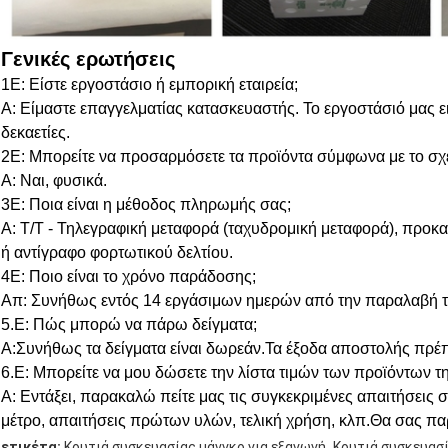
Γενικές ερωτήσεις
1Ε: Είστε εργοστάσιο ή εμπορική εταιρεία;
Α: Είμαστε επαγγελματίας κατασκευαστής. Το εργοστάσιό μας ει
δεκαετίες.
2Ε: Μπορείτε να προσαρμόσετε τα προϊόντα σύμφωνα με το σχ
Α: Ναι, φυσικά.
3Ε: Ποια είναι η μέθοδος πληρωμής σας;
Α: T/T - Τηλεγραφική μεταφορά (ταχυδρομική μεταφορά), προ
ή αντίγραφο φορτωτικού δελτίου.
4Ε: Ποιο είναι το χρόνο παράδοσης;
Απ: Συνήθως εντός 14 εργάσιμων ημερών από την παραλαβή τ
5.
Ε: Πώς μπορώ να πάρω δείγματα;
Α:
Συνήθως τα δείγματα είναι δωρεάν.
Τα έξοδα αποστολής πρέπ
6.
Ε: Μπορείτε να μου δώσετε την λίστα τιμών των προϊόντων τη
Α: Εντάξει, παρακαλώ πείτε μας τις συγκεκριμένες απαιτήσεις
μέτρο, απαιτήσεις πρώτων υλών, τελική χρήση, κλπ.
Θα σας πα
,
ετικέτα:
Κουτιά συσκευασίας μάνγκο για εξαγωγή
Κουτιά συσκευασί