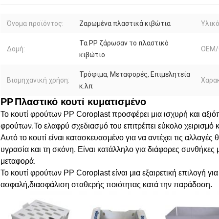
Όνομα προϊόντος:
Ζαρωμένα πλαστικά κιβώτια
Υλικό
Τα PP ζάρωσαν το πλαστικό
Δομή:
OEM/
κιβώτιο
Τρόφιμα, Μεταφορές, Επιμελητεία
Βιομηχανική χρήση:
Χαρακ
κ.λπ
PP
Πλαστικό κουτί κυματισμένο
Το κουτί φρούτων PP Coroplast προσφέρει μια ισχυρή και αξιό
φρούτων.Το ελαφρύ σχεδιασμό του επιτρέπει εύκολο χειρισμό 
Αυτό το κουτί είναι κατασκευασμένο για να αντέχει τις αλλαγές 
υγρασία και τη σκόνη. Είναι κατάλληλο για διάφορες συνθήκες μ
μεταφορά.
Το κουτί φρούτων PP Coroplast είναι μια εξαιρετική επιλογή γ
ασφαλή,διασφάλιση σταθερής ποιότητας κατά την παράδοση.