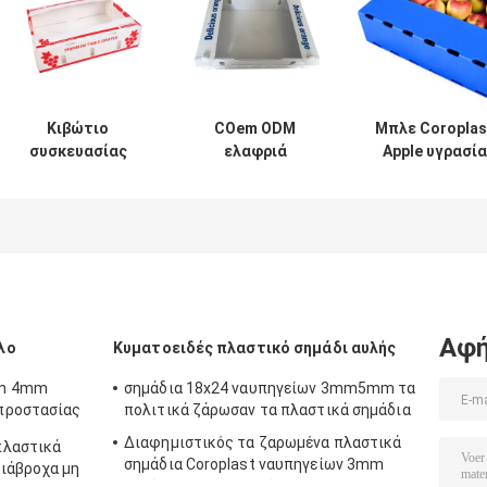
Κιβώτιο
COem ODM
Μπλε Coroplas
συσκευασίας
ελαφριά
Apple υγρασία
φρούτων
ζαρωμένα
πολυπροπυλενί
ακτινίδιων
φρούτα κιβώτια
κιβωτίων
Coroplast
κιβωτίων
φρούτων
κουτιών από
φρούτων
συσκευάζοντα
χαρτόνι φρέσκων
συσκευάζοντας
ανθεκτική
προϊόντων
Corflute
Αφή
λο
Κυματοειδές πλαστικό σημάδι αυλής
mm 4mm
σημάδια 18x24 ναυπηγείων 3mm5mm τα
προστασίας
πολιτικά ζάρωσαν τα πλαστικά σημάδια
Διαφημιστικός τα ζαρωμένα πλαστικά
πλαστικά
σημάδια Coroplast ναυπηγείων 3mm
ιάβροχα μη
υπαίθριος ανθεκτικός