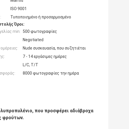
Mantis
ISO 9001
:
Τυποποιημένο ή προσαρμοσμένο
τολής Όροι:
ελίας min:
500 φωτογραφίες
Negotiated
ομέρειες:
Nude συσκευασία, που συζητιέται
ης:
7 - 14 εργάσιμες ημέρες
L/C, T/T
σφοράς:
8000 φωτογραφίες την ημέρα
ολυπροπυλένιο, που προσφέρει αδιάβροχα
ς φρούτων.