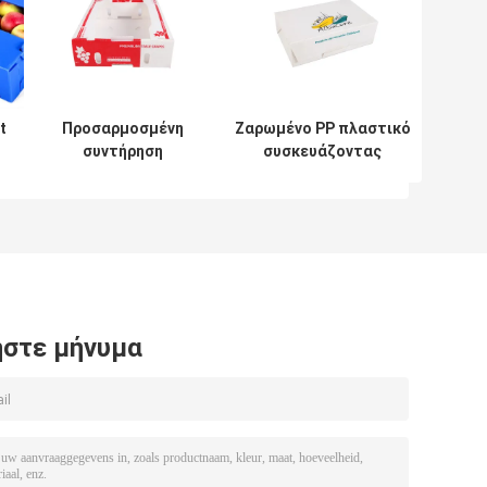
t
Προσαρμοσμένη
Ζαρωμένο PP πλαστικό
συντήρηση
συσκευάζοντας
ου
φρεσκάδας
κιβώτιο Coroplast
κιβωτίων
φρούτων
Corflute
επαναχρησιμοποιήσιμο
ς
ζαρωμένη μάγκο
στε μήνυμα