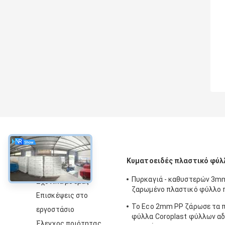
περίπου
Κυματοειδές πλαστικό φύλ
Πυρκαγιά - καθυστερών 3
Σχετικά με εμάς
ζαρωμένο πλαστικό φύλλο 
Επισκέψεις στο
φύλλων PP Corflute
Το Eco 2mm PP ζάρωσε τα 
εργοστάσιο
φύλλα Coroplast φύλλων αδ
Έλεγχος ποιότητας