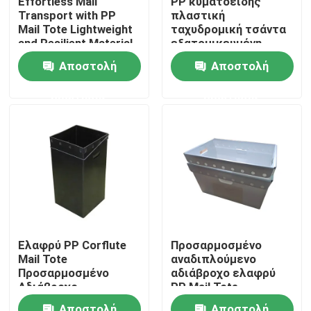
Effortless Mail
PP κυματοειδής
Transport with PP
πλαστική
Mail Tote Lightweight
ταχυδρομική τσάντα
Σχετικά με εμάς
and Resilient Material
εξατομικευμένη
Ανερόπρεπη ελαφριά
Αποστολή
Αποστολή
Επισκέψεις στο εργοστάσιο
ερώτησης
ερώτησης
Έλεγχος ποιότητας
Επικοινωνήστε μαζί μας
Ειδήσεις
Ελαφρύ PP Corflute
Προσαρμοσμένο
Mail Tote
αναδιπλούμενο
Υποθέσεις
Προσαρμοσμένο
αδιάβροχο ελαφρύ
Αδιάβροχο
PP Mail Tote
κυματοειδές
κυματοειδές
Κυματοειδές πλαστικό φύλλο
Αποστολή
Αποστολή