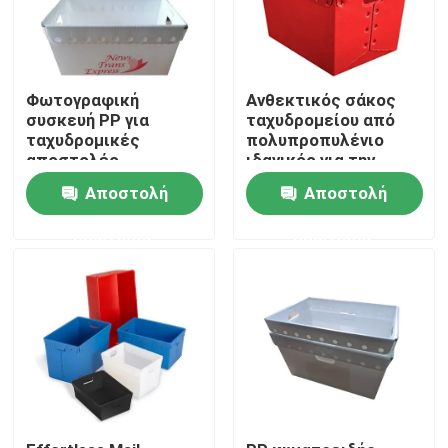
Φωτογραφική
Ανθεκτικός σάκος
συσκευή PP για
ταχυδρομείου από
ταχυδρομικές
πολυπροπυλένιο
αποστολές.
ιδανικός για την
οργάνωση της
Αποστολή
Αποστολή
μεταφοράς και την
προστασία των
ερώτησης
ερώτησης
ταχυδρομικών
εγγράφων σε
πολυσύχναστες
θέσεις
Σπίτι
ταχυδρομικών χώρων
Προϊόντα
Βίντεο