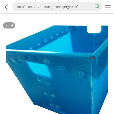
2
/
4