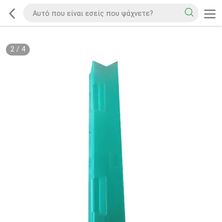
2
/
4