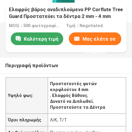
Ελαφρύς βάρος αναδιπλούμενο PP Corflute Tree
Guard Προστατεύει τα δέντρα 2 mm - 4 mm
πάχος
MOQ：500 φωτογραφίες
Τιμή：Negotiated
Καλύτερη τιμή
Μας ελάτε σε
επαφή με
Περιγραφή προϊόντων
Προστατευτές φυτών
κορφλούτου 4 mm
Υψηλό φως:
,
Ελαφρύς Βάθους
,
Δυνατό να Διπλωθεί
,
Προστατεύστε τα Δέντρα
Όροι πληρωμής
Λ/Κ, Τ/Τ