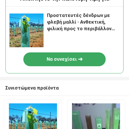
Προστατευτές δένδρων με
φλεβή μαλλί ∙ Ανθεκτική,
φιλική προς το περιβάλλον
και επαναχρησιμοποιήσιμη
προστασία για τα νεαρά
δέντρα από τον άνεμο, την
παρασυρόμενη χρήση
Να συνεχίσει
ζιζανιοκτόνων και τα ζώα που
ψάχνουν τροφή, με
προσαρμόσιμα μεγέθη και
προαιρετική εκτύπωση
Συνιστώμενα προϊόντα
λογότυπου