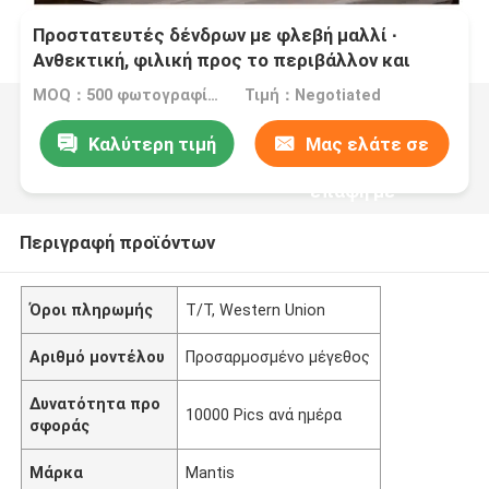
Προστατευτές δένδρων με φλεβή μαλλί ∙
Ανθεκτική, φιλική προς το περιβάλλον και
επαναχρησιμοποιήσιμη προστασία για τα νεαρά
MOQ：500 φωτογραφίες
Τιμή：Negotiated
δέντρα από τον άνεμο, την παρασυρόμενη
χρήση ζιζανιοκτόνων και τα ζώα που ψάχνουν
Καλύτερη τιμή
Μας ελάτε σε
τροφή, με προσαρμόσιμα μεγέθη και
προαιρετική εκτύπωση λογότυπου
επαφή με
Περιγραφή προϊόντων
Όροι πληρωμής
T/T, Western Union
Αριθμό μοντέλου
Προσαρμοσμένο μέγεθος
Δυνατότητα προ
10000 Pics ανά ημέρα
σφοράς
Μάρκα
Mantis