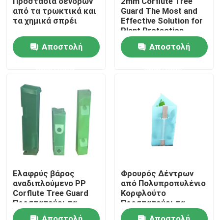
Προστασία δένδρων
2mm Corflute Tree
από τα τρωκτικά και
Guard The Most and
τα χημικά σπρέι
Effective Solution for
Σχετικά με εμάς
Plant Protection
Αποστολή
Αποστολή
Επισκέψεις στο εργοστάσιο
ερώτησης
ερώτησης
Έλεγχος ποιότητας
Επικοινωνήστε μαζί μας
Ειδήσεις
Ελαφρύς βάρος
Φρουρός Δέντρων
αναδιπλούμενο PP
από Πολυπροπυλένιο
Υποθέσεις
Corflute Tree Guard
Κορφλούτο
Προστατεύει τα
Προστατεύει τα
δέντρα 2 mm - 4 mm
Βλαστάρια από τα
Κυματοειδές πλαστικό φύλλο
Αποστολή
Αποστολή