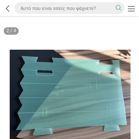
2
/
4