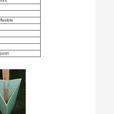
lors
flexible
posit.