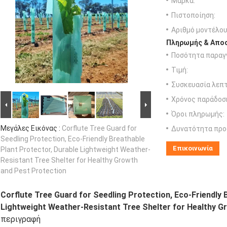
Μάρκα:
Πιστοποίηση:
Αριθμό μοντέλου
Πληρωμής & Αποσ
Ποσότητα παραγγ
Τιμή:
Συσκευασία λεπτ
Χρόνος παράδοσ
Όροι πληρωμής:
Μεγάλες Εικόνας :
Corflute Tree Guard for
Δυνατότητα προ
Seedling Protection, Eco-Friendly Breathable
Επικοινωνία
Plant Protector, Durable Lightweight Weather-
Resistant Tree Shelter for Healthy Growth
and Pest Protection
Corflute Tree Guard for Seedling Protection, Eco-Friendly 
Lightweight Weather-Resistant Tree Shelter for Healthy G
περιγραφή