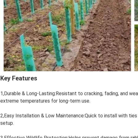
Key Features
1,Durable & Long-Lasting:Resistant to cracking, fading, and wea
extreme temperatures for long-term use.
2,Easy Installation & Low Maintenance:Quick to install with ties
setup.
3,Effective Wildlife Protection:Helps prevent damage from rabb