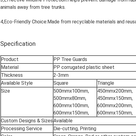
animals away from tree trunks.
4,Eco-Friendly Choice:Made from recyclable materials and reusa
Specification
Product
PP Tree Guards
Material
PP corrugated plastic sheet
Thickness
2-3mm
Available Style
Square
Triangle
Size
500mmx100mm,
450mmx200mm,
500mmx80mm,
450mmx150mm,
600mmx100mm,
600mmx200mm,
600mmx150mm,
600mmx150mm,
Custom Designs & Sizes
Available
Processing Service
Die-cutting, Printing