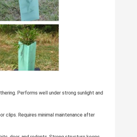
thering. Performs well under strong sunlight and
 or clips. Requires minimal maintenance after
its, deer, and rodents. Strong structure keeps