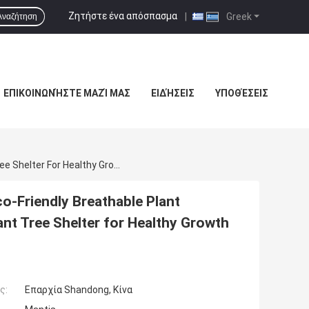
Ζητήστε ένα απόσπασμα
|
Greek
Αναζήτηση
ΕΠΙΚΟΙΝΩΝΉΣΤΕ ΜΑΖΊ ΜΑΣ
ΕΙΔΉΣΕΙΣ
ΥΠΟΘΈΣΕΙΣ
Corflute Tree Guard For Seedling Protection, Eco-Friendly Breathable Plant Protector, Durable Lightweight Weather-Resistant Tree Shelter For Healthy Growth And Pest Protection
co-Friendly Breathable Plant
ant Tree Shelter for Healthy Growth
ς:
Επαρχία Shandong, Κίνα