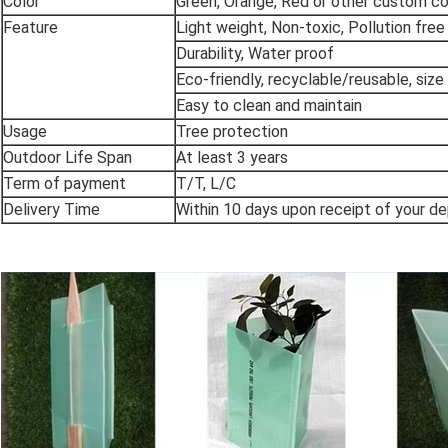
Color
Green, Orange, Red or other custom co
Feature
Light weight, Non-toxic, Pollution free
Durability, Water proof
Eco-friendly, recyclable/reusable, size 
Easy to clean and maintain
Usage
Tree protection
Outdoor Life Span
At least 3 years
Term of payment
T/T, L/C
Delivery Time
Within 10 days upon receipt of your de