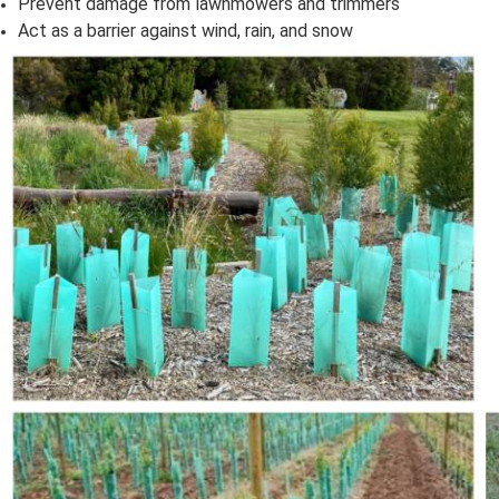
Prevent damage from lawnmowers and trimmers
Act as a barrier against wind, rain, and snow